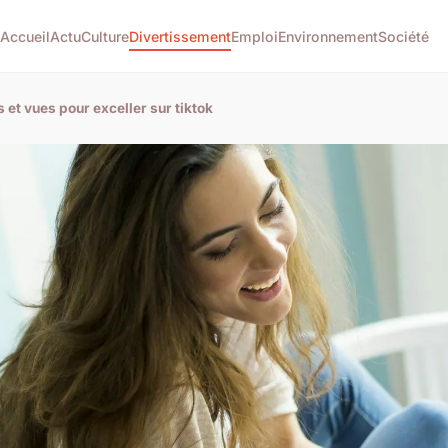
Accueil
Actu
Culture
Divertissement
Emploi
Environnement
Société
 et vues pour exceller sur tiktok