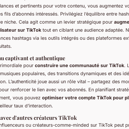
dances et pertinents pour votre contenu, vous augmentez v
es fils d’abonnés intéressés. Privilégiez l’équilibre entre has
re niche. Cela agit comme un levier stratégique pour
augme
lisateur sur TikTok
tout en ciblant une audience adaptée. N
ances hashtags via les outils intégrés ou des plateformes e
ltats.
u captivant et authentique
 primordiale pour
construire une communauté sur TikTok
. 
musiques populaires, des transitions dynamiques et des id
tion. L’authenticité joue aussi un rôle vital – partagez des 
pour renforcer le lien avec vos abonnés. En planifiant strat
rement, vous pouvez
optimiser votre compte TikTok pour plu
illeur taux d’interaction.
avec d'autres créateurs TikTok
influenceurs ou créateurs-comme-minded sur TikTok peut p