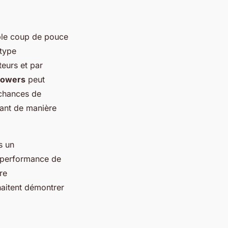
able coup de pouce
 type
eurs et par
llowers
peut
 chances de
irant de manière
s un
 performance de
re
haitent démontrer