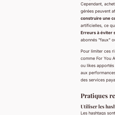
Cependant, ache
gérées peuvent af
construire une 
artificielles, ce 
Erreurs à éviter 
abonnés "faux" o
Pour limiter ces r
comme For You A
ou likes apportés 
aux performances
des services paya
Pratiques r
Utiliser les ha
Les hashtags sont