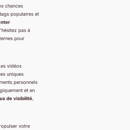
os chances
htags populaires et
nter
'hésitez pas à
xternes pour
Les vidéos
ées uniques
moments personnels
égiquement et en
s de visibilité
,
ropulser votre