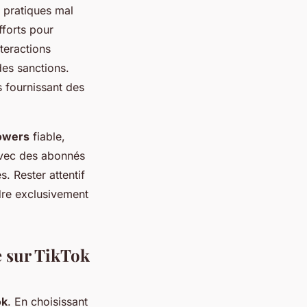
 pratiques mal
fforts pour
nteractions
 des sanctions.
 fournissant des
lowers
fiable,
ec des abonnés
. Rester attentif
dre exclusivement
e sur TikTok
ok
. En choisissant