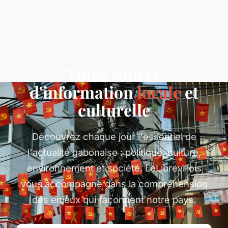
Votre source
d'information
locale
et
culturelle
Découvrez chaque jour l'essentiel de
l'actualité gabonaise : politique, culture,
environnement et société. LeLibrevillois
vous accompagne dans la compréhension
des enjeux qui façonnent notre pays.