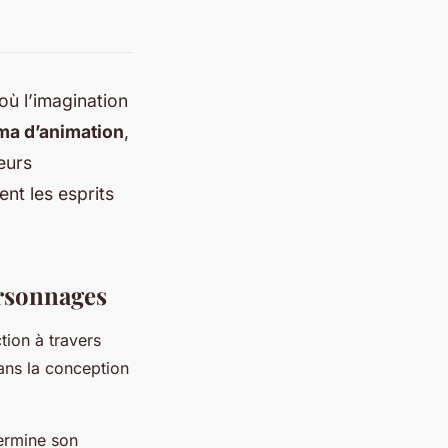
 où l’imagination
ma d’animation
,
eurs
nt les esprits
ersonnages
ction à travers
dans la conception
termine son