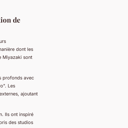
tion de
urs
 manière dont les
e Miyazaki sont
es profonds avec
ro". Les
externes, ajoutant
 Ils ont inspiré
ris des studios