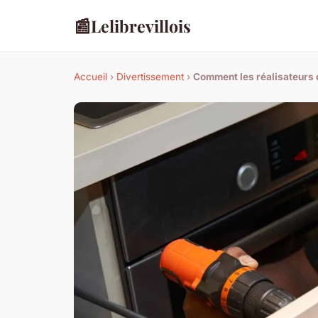
📰
Lelibrevillois
Accueil
›
Divertissement
›
Comment les réalisateurs 