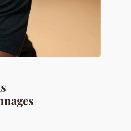
ms
onnages