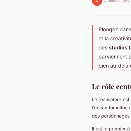
C
Camille
21 janv
Plongez dans
et la créativ
des
studios 
parviennent 
bien au-delà 
Le rôle cent
Le réalisateur est
l’océan tumultueux
des personnages et
Il est le premier 