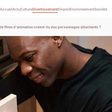
Accueil
Actu
Culture
Divertissement
Emploi
Environnement
Société
de films d'animation créent-ils des personnages attachants ?