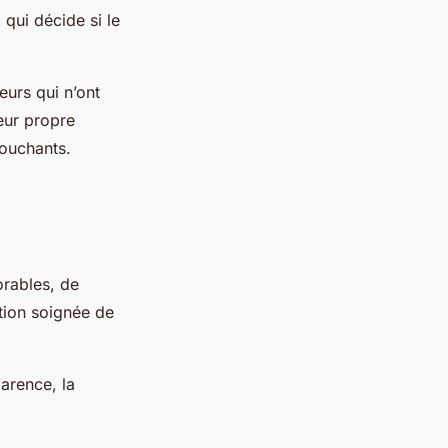
 qui décide si le
eurs qui n’ont
leur propre
touchants.
orables, de
tion soignée de
arence, la