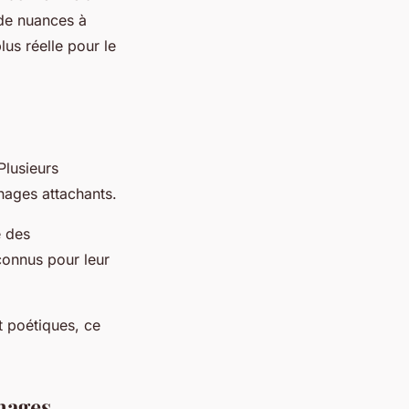
de nuances à
lus réelle pour le
Plusieurs
nnages attachants.
e des
 connus pour leur
t poétiques, ce
nnages