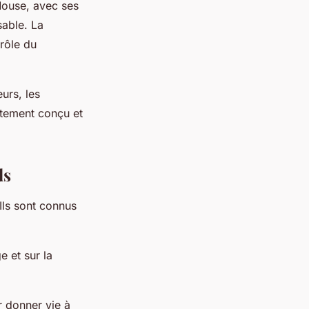
 Mouse, avec ses
sable. La
 rôle du
urs, les
itement conçu et
ds
Ils sont connus
e et sur la
r donner vie à