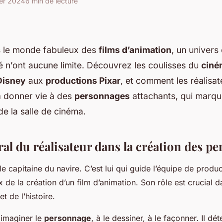
ier 2024
6 min de lecture
 le monde fabuleux des
films d’animation
, un univers
ité n’ont aucune limite. Découvrez les coulisses du
ciné
Disney
aux
productions Pixar
, et comment les réalisat
à donner vie à des
personnages
attachants, qui marque
de la salle de cinéma.
ral du réalisateur dans la création des p
 le capitaine du navire. C’est lui qui guide l’équipe de produ
 de la création d’un film d’animation. Son rôle est crucial 
 de l’histoire.
à imaginer le
personnage
, à le dessiner, à le façonner. Il dé