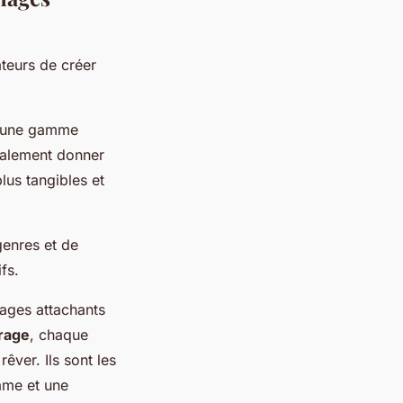
ateurs de créer
ec une gamme
galement donner
lus tangibles et
genres et de
fs.
nages attachants
rage
, chaque
rêver. Ils sont les
âme et une