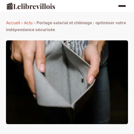
📰
Lelibrevillois
Accueil
›
Actu
›
Portage salarial et chômage : optimiser votre
indépendance sécurisée