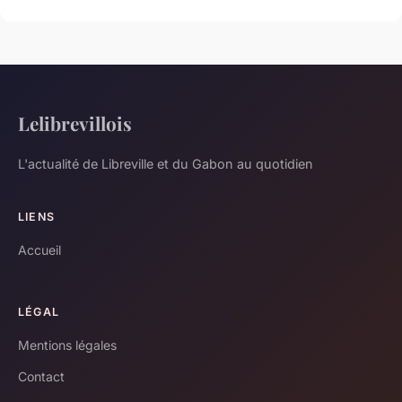
Lelibrevillois
L'actualité de Libreville et du Gabon au quotidien
LIENS
Accueil
LÉGAL
Mentions légales
Contact