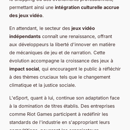
permettant ainsi une
intégration culturelle accrue
des jeux vidéo
.
En attendant, le secteur des
jeux vidéo
indépendants
connaît une renaissance, offrant
aux développeurs la liberté d'innover en matière
de mécaniques de jeu et de narration. Cette
évolution accompagne la croissance des jeux à
impact social
, qui encouragent le public à réfléchir
à des thèmes cruciaux tels que le changement
climatique et la justice sociale.
L'eSport, quant à lui, continue son adaptation face
à la domination de titres établis. Des entreprises
comme Riot Games participent à redéfinir les
standards de l'industrie en s'appropriant leurs