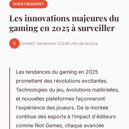
DIVERTISSEMENT
Les innovations majeures du
gaming en 2025 à surveiller
C
Camille
7 décembre 2024
6 min de lecture
Les tendances du gaming en 2025
promettent des révolutions excitantes.
Technologies du jeu, évolutions matérielles,
et nouvelles plateformes façonneront
l'expérience des joueurs. De la montée
continue des esports à l'impact d'éditeurs
comme Riot Games, chaque avancée