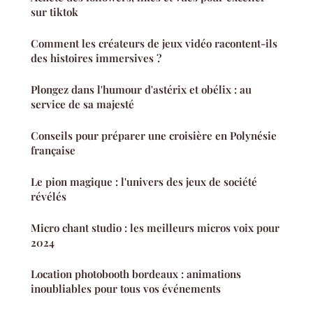
sur tiktok
Comment les créateurs de jeux vidéo racontent-ils
des histoires immersives ?
Plongez dans l'humour d'astérix et obélix : au
service de sa majesté
Conseils pour préparer une croisière en Polynésie
française
Le pion magique : l'univers des jeux de société
révélés
Micro chant studio : les meilleurs micros voix pour
2024
Location photobooth bordeaux : animations
inoubliables pour tous vos événements