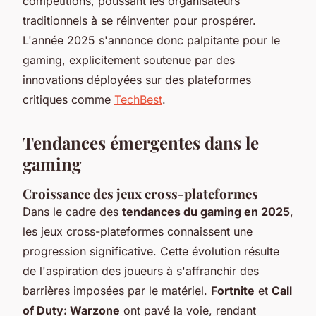
compétitions, poussant les organisateurs
traditionnels à se réinventer pour prospérer.
L'année 2025 s'annonce donc palpitante pour le
gaming, explicitement soutenue par des
innovations déployées sur des plateformes
critiques comme
TechBest
.
Tendances émergentes dans le
gaming
Croissance des jeux cross-plateformes
Dans le cadre des
tendances du gaming en 2025
,
les jeux cross-plateformes connaissent une
progression significative. Cette évolution résulte
de l'aspiration des joueurs à s'affranchir des
barrières imposées par le matériel.
Fortnite
et
Call
of Duty: Warzone
ont pavé la voie, rendant