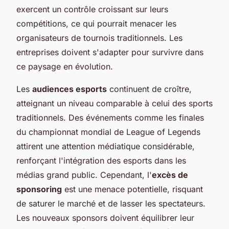
exercent un contrôle croissant sur leurs
compétitions, ce qui pourrait menacer les
organisateurs de tournois traditionnels. Les
entreprises doivent s'adapter pour survivre dans
ce paysage en évolution.
Les
audiences esports
continuent de croître,
atteignant un niveau comparable à celui des sports
traditionnels. Des événements comme les finales
du championnat mondial de League of Legends
attirent une attention médiatique considérable,
renforçant l'intégration des esports dans les
médias grand public. Cependant, l'
excès de
sponsoring
est une menace potentielle, risquant
de saturer le marché et de lasser les spectateurs.
Les nouveaux sponsors doivent équilibrer leur