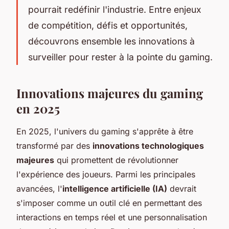
pourrait redéfinir l'industrie. Entre enjeux
de compétition, défis et opportunités,
découvrons ensemble les innovations à
surveiller pour rester à la pointe du gaming.
Innovations majeures du gaming
en 2025
En 2025, l'univers du gaming s'apprête à être
transformé par des
innovations technologiques
majeures
qui promettent de révolutionner
l'expérience des joueurs. Parmi les principales
avancées, l'
intelligence artificielle (IA)
devrait
s'imposer comme un outil clé en permettant des
interactions en temps réel et une personnalisation