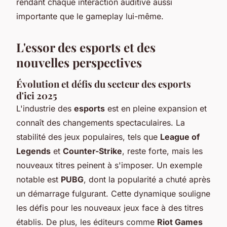
rendant chaque interaction auditive aussi
importante que le gameplay lui-même.
L'essor des esports et des
nouvelles perspectives
Évolution et défis du secteur des esports
d'ici 2025
L'industrie des
esports
est en pleine expansion et
connaît des changements spectaculaires. La
stabilité des jeux populaires, tels que
League of
Legends
et
Counter-Strike
, reste forte, mais les
nouveaux titres peinent à s'imposer. Un exemple
notable est
PUBG
, dont la popularité a chuté après
un démarrage fulgurant. Cette dynamique souligne
les défis pour les nouveaux jeux face à des titres
établis. De plus, les éditeurs comme
Riot Games