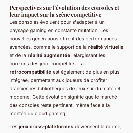
Perspectives sur l'évolution des consoles et
leur impact sur la scène compétitive
Les consoles évoluent pour s'adapter à un
paysage gaming en constante mutation. Les
nouvelles générations offrent des performances
avancées, comme le support de la
réalité virtuelle
et de la
réalité augmentée
, élargissant les
horizons des jeux compétitifs. La
rétrocompatibilité
est également de plus en plus
intégrée, permettant aux joueurs de profiter
d'anciennes bibliothèques de jeux sur du matériel
moderne. Cette évolution signifie que le marché
des consoles reste pertinent, même face à la
montée du cloud gaming.
Les
jeux cross-plateformes
deviennent la norme,