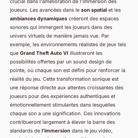
crucial dans l'amélioration de l'immersion des
joueurs. Les avancées dans le
son spatial
et les
ambiances dynamiques
créeront des espaces
sonores qui immergent les joueurs dans des
univers virtuels de manière jamais vue. Par
exemple, les environnements réalistes de jeux tels
que
Grand Theft Auto VI
illustreront les
possibilités offertes par un sound design de
pointe, où chaque son est défini pour renforcer la
réalité du jeu. Cette transformation sonique est
une réponse directe aux attentes croissantes des
joueurs pour des expériences authentiques et
émotionnellement stimulantes dans lesquelles
chaque son a une signification. Ces innovations
contribueront largement à élever la barre des
standards de
l’immersion
dans le jeu vidéo,