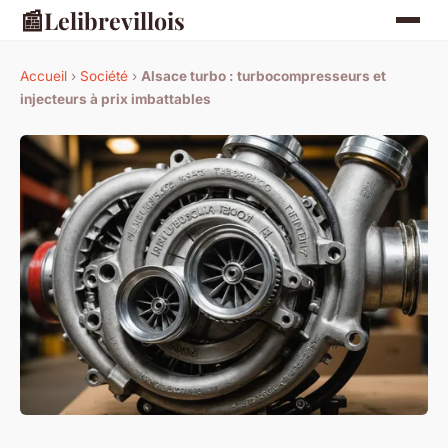
📰
Lelibrevillois
Accueil
›
Société
›
Alsace turbo : turbocompresseurs et
injecteurs à prix imbattables