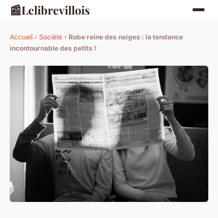
📰
Lelibrevillois
Accueil
›
Société
›
Robe reine des neiges : la tendance
incontournable des petits !