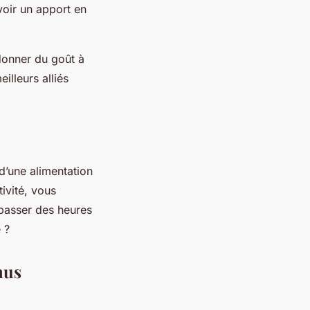
voir un apport en
donner du goût à
illeurs alliés
d’une alimentation
ivité, vous
passer des heures
 ?
nus