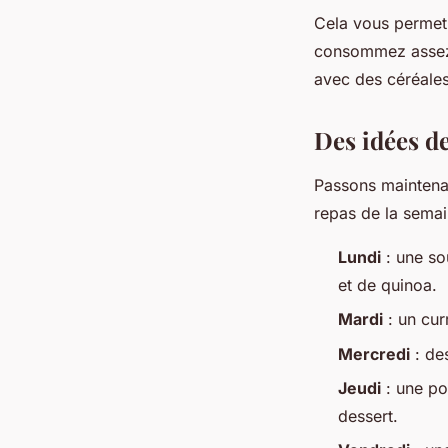
Cela vous permet 
consommez assez d
avec des céréales
Des idées de
Passons maintena
repas de la semai
Lundi
: une so
et de quinoa.
Mardi
: un cur
Mercredi
: de
Jeudi
: une poê
dessert.