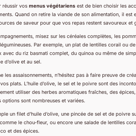
r réussir vos
menus végétariens
est de bien choisir les 
ents. Quand on retire la viande de son alimentation, il est 
sources de saveur pour que vos repas restent savoureux et
ompagnements, misez sur les céréales complètes, les pomme
 légumineuses. Par exemple, un plat de lentilles corail ou d
eux avec du riz basmati complet, du quinoa ou même de si
le d’olive et au sel.
e les assaisonnements, n’hésitez pas à faire preuve de créa
os plats. L’huile d’olive, le sel et le poivre sont des incon
ment utiliser des herbes aromatiques fraîches, des épices, du
 options sont nombreuses et variées.
le un filet d’huile d’olive, une pincée de sel et de poivre 
omme le chou-fleur, ou encore une salade de lentilles cora
oco et des épices.