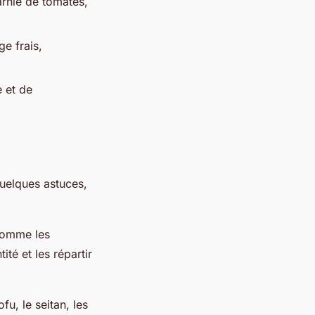
rnie de tomates,
e frais,
 et de
uelques astuces,
 comme les
té et les répartir
fu, le seitan, les